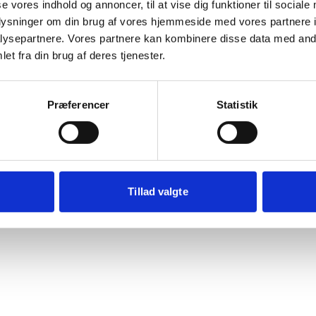
se vores indhold og annoncer, til at vise dig funktioner til sociale
Der opstod en uventet fejl
oplysninger om din brug af vores hjemmeside med vores partnere i
ysepartnere. Vores partnere kan kombinere disse data med andr
beklager ulejligheden. Prøv at genindlæse siden. Hvis probl
et fra din brug af deres tjenester.
fortsætter, kontakt venligst vores kundeservice.
rypto.randomUUID is not a function
Præferencer
Statistik
Genindlæs siden
Vis debug
Kopiér fe
Tillad valgte