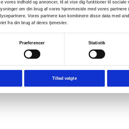
se vores indhold og annoncer, til at vise dig funktioner til sociale
Der opstod en uventet fejl
oplysninger om din brug af vores hjemmeside med vores partnere i
ysepartnere. Vores partnere kan kombinere disse data med andr
beklager ulejligheden. Prøv at genindlæse siden. Hvis probl
et fra din brug af deres tjenester.
fortsætter, kontakt venligst vores kundeservice.
rypto.randomUUID is not a function
Præferencer
Statistik
Genindlæs siden
Vis debug
Kopiér fe
Tillad valgte