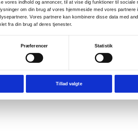
se vores indhold og annoncer, til at vise dig funktioner til sociale
Der opstod en uventet fejl
oplysninger om din brug af vores hjemmeside med vores partnere i
ysepartnere. Vores partnere kan kombinere disse data med andr
beklager ulejligheden. Prøv at genindlæse siden. Hvis probl
et fra din brug af deres tjenester.
fortsætter, kontakt venligst vores kundeservice.
rypto.randomUUID is not a function
Præferencer
Statistik
Genindlæs siden
Vis debug
Kopiér fe
Tillad valgte