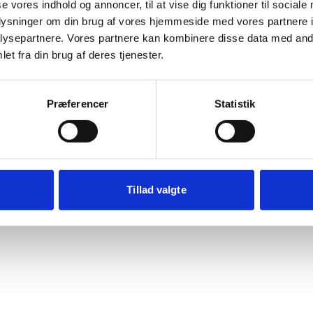
se vores indhold og annoncer, til at vise dig funktioner til sociale
Der opstod en uventet fejl
oplysninger om din brug af vores hjemmeside med vores partnere i
ysepartnere. Vores partnere kan kombinere disse data med andr
beklager ulejligheden. Prøv at genindlæse siden. Hvis probl
et fra din brug af deres tjenester.
fortsætter, kontakt venligst vores kundeservice.
rypto.randomUUID is not a function
Præferencer
Statistik
Genindlæs siden
Vis debug
Kopiér fe
Tillad valgte