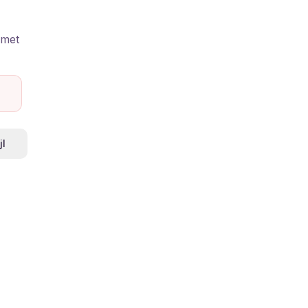
emet
jl