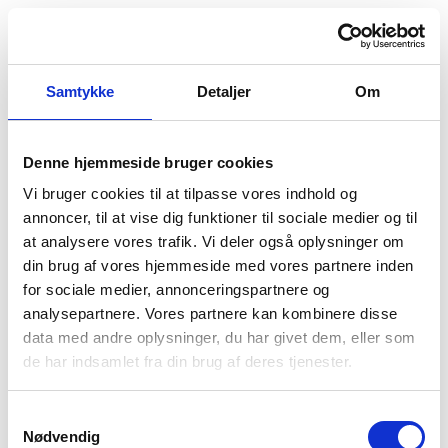
Samtykke
Detaljer
Om
Denne hjemmeside bruger cookies
Vi bruger cookies til at tilpasse vores indhold og
annoncer, til at vise dig funktioner til sociale medier og til
at analysere vores trafik. Vi deler også oplysninger om
din brug af vores hjemmeside med vores partnere inden
for sociale medier, annonceringspartnere og
analysepartnere. Vores partnere kan kombinere disse
data med andre oplysninger, du har givet dem, eller som
Der opstod en uventet fejl
de har indsamlet fra din brug af deres tjenester.
Vi beklager ulejligheden. Prøv at genindlæse siden.
Hvis problemet fortsætter, kontakt venligst vores
Samtykkevalg
kundeservice.
Nødvendig