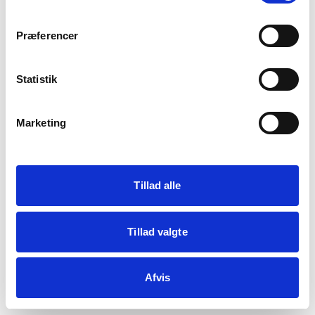
crypto.randomUUID is not a function
Præferencer
Statistik
Genindlæs siden
Vis debug
Marketing
Kopiér fejl
Tillad alle
Tillad valgte
Afvis