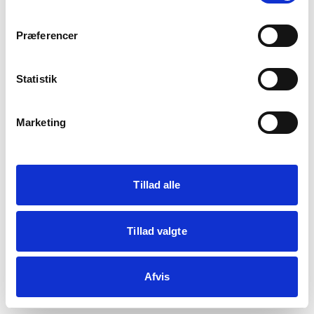
crypto.randomUUID is not a function
Præferencer
Statistik
Genindlæs siden
Vis debug
Marketing
Kopiér fejl
Tillad alle
Tillad valgte
Afvis