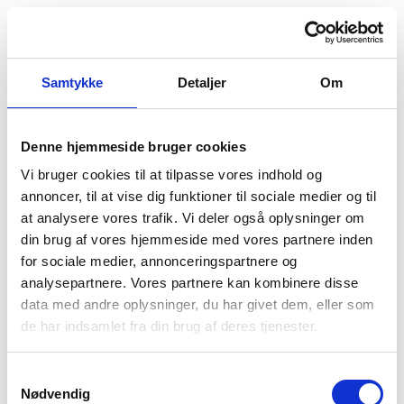
Samtykke
Detaljer
Om
Denne hjemmeside bruger cookies
Vi bruger cookies til at tilpasse vores indhold og
annoncer, til at vise dig funktioner til sociale medier og til
at analysere vores trafik. Vi deler også oplysninger om
din brug af vores hjemmeside med vores partnere inden
for sociale medier, annonceringspartnere og
analysepartnere. Vores partnere kan kombinere disse
data med andre oplysninger, du har givet dem, eller som
Der opstod en uventet fejl
de har indsamlet fra din brug af deres tjenester.
Vi beklager ulejligheden. Prøv at genindlæse siden.
Hvis problemet fortsætter, kontakt venligst vores
Samtykkevalg
kundeservice.
Nødvendig