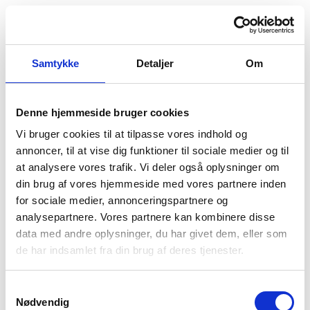
Samtykke
Detaljer
Om
Denne hjemmeside bruger cookies
Vi bruger cookies til at tilpasse vores indhold og
annoncer, til at vise dig funktioner til sociale medier og til
at analysere vores trafik. Vi deler også oplysninger om
din brug af vores hjemmeside med vores partnere inden
for sociale medier, annonceringspartnere og
analysepartnere. Vores partnere kan kombinere disse
data med andre oplysninger, du har givet dem, eller som
Der opstod en uventet fejl
de har indsamlet fra din brug af deres tjenester.
Vi beklager ulejligheden. Prøv at genindlæse siden.
Hvis problemet fortsætter, kontakt venligst vores
Samtykkevalg
kundeservice.
Nødvendig