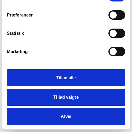
crypto.randomUUID is not a function
Præferencer
Statistik
Genindlæs siden
Vis debug
Marketing
Kopiér fejl
Tillad alle
Tillad valgte
Afvis