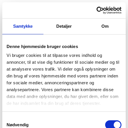
Samtykke
Detaljer
Om
Denne hjemmeside bruger cookies
Vi bruger cookies til at tilpasse vores indhold og
annoncer, til at vise dig funktioner til sociale medier og til
at analysere vores trafik. Vi deler også oplysninger om
din brug af vores hjemmeside med vores partnere inden
for sociale medier, annonceringspartnere og
analysepartnere. Vores partnere kan kombinere disse
data med andre oplysninger, du har givet dem, eller som
Der opstod en uventet fejl
de har indsamlet fra din brug af deres tjenester.
Vi beklager ulejligheden. Prøv at genindlæse siden.
Hvis problemet fortsætter, kontakt venligst vores
Samtykkevalg
kundeservice.
Nødvendig