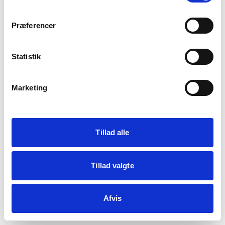
crypto.randomUUID is not a function
Præferencer
Statistik
Genindlæs siden
Vis debug
Marketing
Kopiér fejl
Tillad alle
Tillad valgte
Afvis