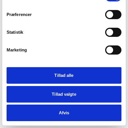
crypto.randomUUID is not a function
Præferencer
Statistik
Genindlæs siden
Vis debug
Marketing
Kopiér fejl
Tillad alle
Tillad valgte
Afvis