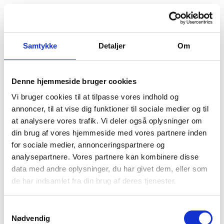
Samtykke
Detaljer
Om
Denne hjemmeside bruger cookies
Vi bruger cookies til at tilpasse vores indhold og
annoncer, til at vise dig funktioner til sociale medier og til
at analysere vores trafik. Vi deler også oplysninger om
din brug af vores hjemmeside med vores partnere inden
for sociale medier, annonceringspartnere og
analysepartnere. Vores partnere kan kombinere disse
data med andre oplysninger, du har givet dem, eller som
Der opstod en uventet fejl
de har indsamlet fra din brug af deres tjenester.
Vi beklager ulejligheden. Prøv at genindlæse siden.
Hvis problemet fortsætter, kontakt venligst vores
Samtykkevalg
kundeservice.
Nødvendig