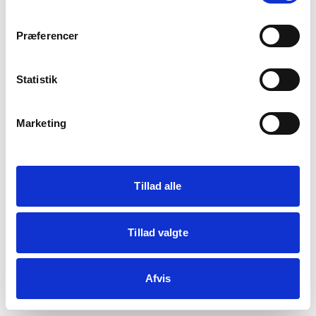
crypto.randomUUID is not a function
Præferencer
Statistik
Genindlæs siden
Vis debug
Marketing
Kopiér fejl
Tillad alle
Tillad valgte
Afvis