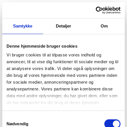
Samtykke
Detaljer
Om
Denne hjemmeside bruger cookies
Vi bruger cookies til at tilpasse vores indhold og
annoncer, til at vise dig funktioner til sociale medier og til
at analysere vores trafik. Vi deler også oplysninger om
din brug af vores hjemmeside med vores partnere inden
for sociale medier, annonceringspartnere og
analysepartnere. Vores partnere kan kombinere disse
data med andre oplysninger, du har givet dem, eller som
Der opstod en uventet fejl
de har indsamlet fra din brug af deres tjenester.
Vi beklager ulejligheden. Prøv at genindlæse siden.
Hvis problemet fortsætter, kontakt venligst vores
Samtykkevalg
kundeservice.
Nødvendig