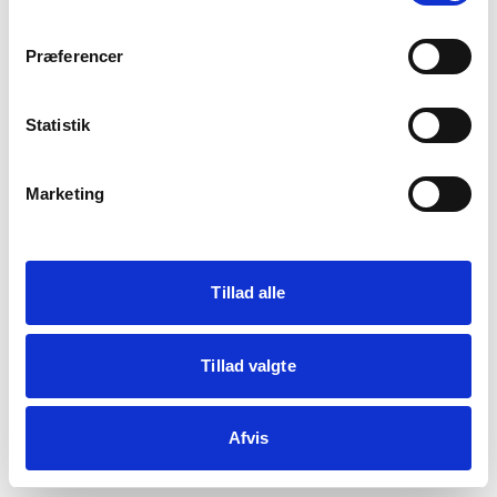
crypto.randomUUID is not a function
Præferencer
Statistik
Genindlæs siden
Vis debug
Marketing
Kopiér fejl
Tillad alle
Tillad valgte
Afvis