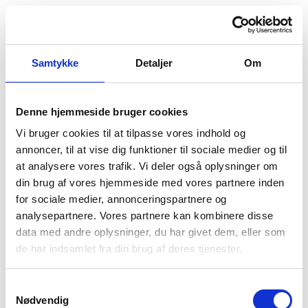
Samtykke
Detaljer
Om
Denne hjemmeside bruger cookies
Vi bruger cookies til at tilpasse vores indhold og
annoncer, til at vise dig funktioner til sociale medier og til
at analysere vores trafik. Vi deler også oplysninger om
din brug af vores hjemmeside med vores partnere inden
for sociale medier, annonceringspartnere og
analysepartnere. Vores partnere kan kombinere disse
data med andre oplysninger, du har givet dem, eller som
Der opstod en uventet fejl
de har indsamlet fra din brug af deres tjenester.
Vi beklager ulejligheden. Prøv at genindlæse siden.
Hvis problemet fortsætter, kontakt venligst vores
Samtykkevalg
kundeservice.
Nødvendig